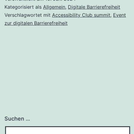
des
Kategorisiert als
Allgemein
,
Digitale Barrierefreiheit
Accessibility
Verschlagwortet mit
Accessibility Club summit
,
Event
zur digitalen Barrierefreiheit
Club
Summit
2024
in
Amsterdam
Suchen …