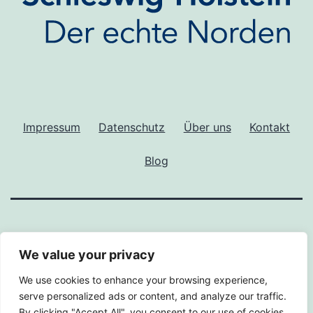
Impressum
Datenschutz
Über uns
Kontakt
Blog
We value your privacy
We use cookies to enhance your browsing experience,
serve personalized ads or content, and analyze our traffic.
By clicking "Accept All", you consent to our use of cookies.