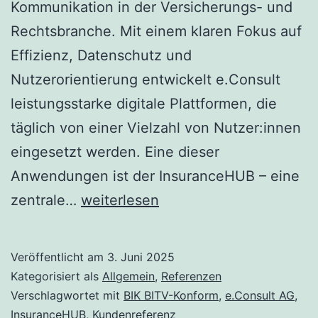
Kommunikation in der Versicherungs- und
Rechtsbranche. Mit einem klaren Fokus auf
Effizienz, Datenschutz und
Nutzerorientierung entwickelt e.Consult
leistungsstarke digitale Plattformen, die
täglich von einer Vielzahl von Nutzer:innen
eingesetzt werden. Eine dieser
Anwendungen ist der InsuranceHUB – eine
e.Consult
zentrale…
weiterlesen
AG
–
Veröffentlicht am
3. Juni 2025
digital
Kategorisiert als
Allgemein
,
Referenzen
barrierefreie
Verschlagwortet mit
BIK BITV-Konform
,
e.Consult AG
,
InsuranceHUB
,
Kundenreferenz