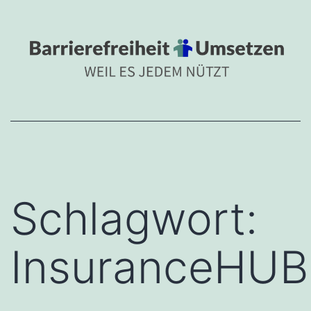
Zum
BARRIEREFREIHEIT
Inhalt
Barrierefreiheit umsetzen 
springen
Schlagwort:
InsuranceHUB