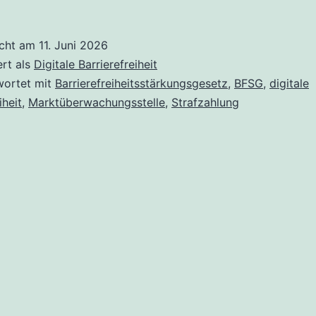
zum
BFSG
icht am
11. Juni 2026
veröffentlicht:
ert als
Digitale Barrierefreiheit
Was
wortet mit
Barrierefreiheitsstärkungsgesetz
,
BFSG
,
digitale
iheit
,
Marktüberwachungsstelle
,
Strafzahlung
Unternehmen
jetzt
wissen
sollten