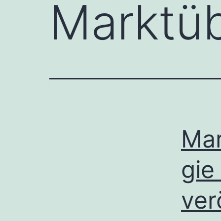
Marktü
Mar
gie
ver