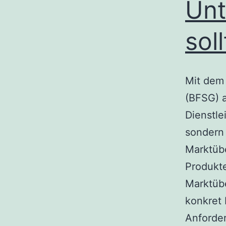
Unt
sol
Mit dem 
(BFSG) a
Dienstle
sondern 
Marktübe
Produkte
Marktübe
konkret 
Anforder