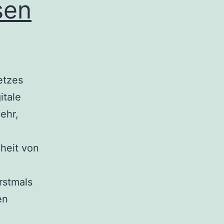
sen
etzes
itale
ehr,
iheit von
rstmals
en
hungsstrategie