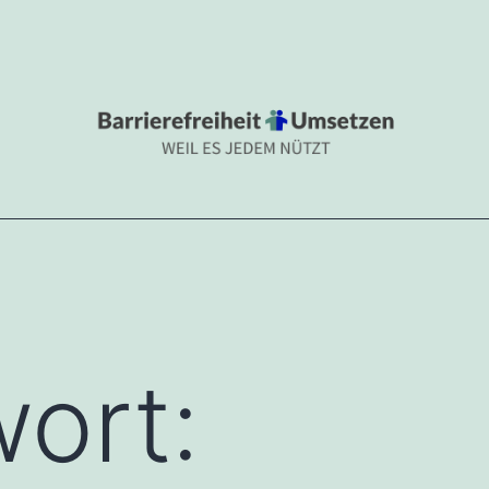
.DE
 nützt
ort: