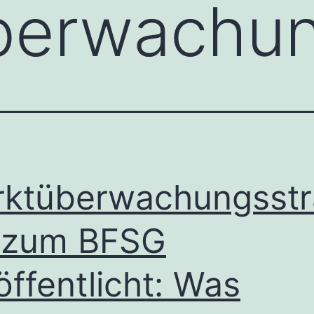
berwachun
ktüberwachungsstr
 zum BFSG
öffentlicht: Was