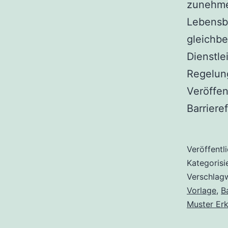
zunehmen
Lebensbe
gleichbe
Dienstle
Regelung
Veröffen
Barriere
Veröffentl
Kategorisi
Verschlag
Vorlage
,
B
Muster Erk