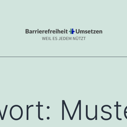
.DE
 nützt
wort:
Must