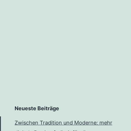
Beispiele
zur
Erklärung
der
Barrierefreiheit
nach
dem
Barrierefreiheitsstä
Neueste Beiträge
Zwischen Tradition und Moderne: mehr