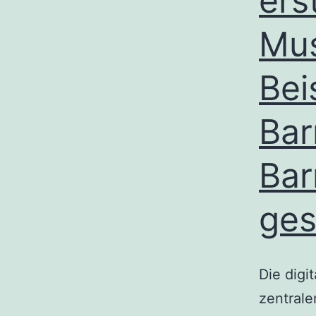
ers
Mus
Bei
Bar
Bar
ges
Die digi
zentral