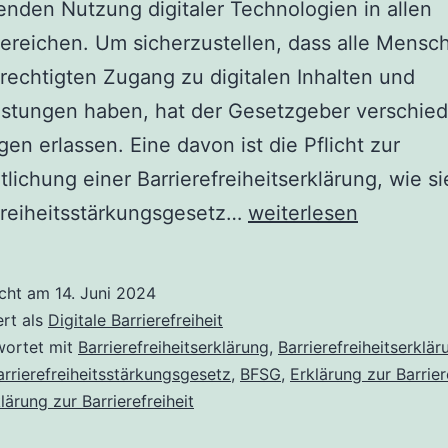
den Nutzung digitaler Technologien in allen
reichen. Um sicherzustellen, dass alle Mensc
rechtigten Zugang zu digitalen Inhalten und
istungen haben, hat der Gesetzgeber verschie
en erlassen. Eine davon ist die Pflicht zur
tlichung einer Barrierefreiheitserklärung, wie si
Barrierefreiheitserkl
freiheitsstärkungsgesetz…
weiterlesen
erstellen
–
icht am
14. Juni 2024
Erklärungen,
ert als
Digitale Barrierefreiheit
Muster,
wortet mit
Barrierefreiheitserklärung
,
Barrierefreiheitserklär
arrierefreiheitsstärkungsgesetz
,
BFSG
,
Erklärung zur Barrier
Vorlagen
lärung zur Barrierefreiheit
und