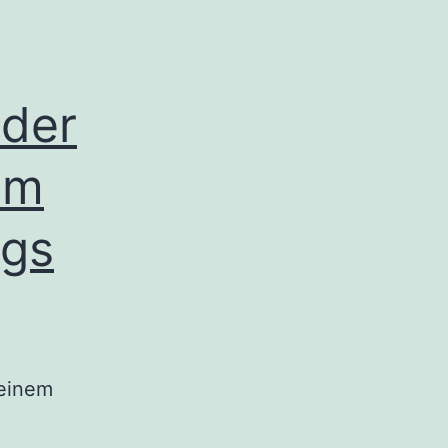
 der
em
ngs
 einem