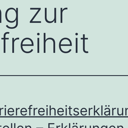
ng zur
freiheit
rierefreiheitserkläru