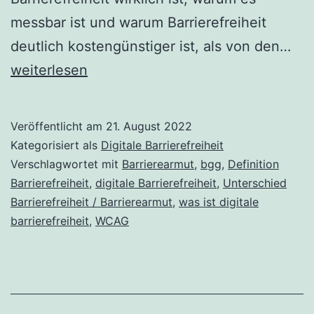
messbar ist und warum Barrierefreiheit
Wa
deutlich kostengünstiger ist, als von den…
bed
weiterlesen
dig
Bar
Veröffentlicht am
21. August 2022
Kategorisiert als
Digitale Barrierefreiheit
Verschlagwortet mit
Barrierearmut
,
bgg
,
Definition
Barrierefreiheit
,
digitale Barrierefreiheit
,
Unterschied
Barrierefreiheit / Barrierearmut
,
was ist digitale
barrierefreiheit
,
WCAG